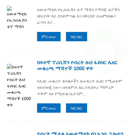
አውቶማቲክ የኢሱሌሽን ቴፕ ማሽን የማገጃ ቴፖችን
በኮርሶቹ ላይ ያስቀምጣል እና በቅርበት ይጠምዘዛል።
ፈጣን እና...
ምርመራ
ዝርዝር
ከፍተኛ ፕሪሲሽን የብረት ሉህ ፋይበር ሌዘር
መቁረጫ ማሽኖች 1000 ዋት
የሌዘር መቁረጥ ቁሳቁሶችን ለመቁረጥ ሌዘር የሚጠቀም
ቴክኖሎጂ ነው። በተለምዶ ለኢንዱስትሪ ማምረቻ
ጥቅም ላይ የሚውል ቢሆንም...
ምርመራ
ዝርዝር
የብረት ሜታል አውቶማቲክ የሲኤንሲ ጊሎቲን