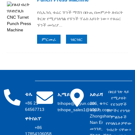
የሲኤንሲ ቱሬር ፑንች ማሽን በቡጢ በመምታት ለብረት
ቅርጽ የሚያገለግል የፑንች ፕሬስ አይነት ነው። የቱሬር
ፑንች መሳሪያ...
ምርመራ
ዝርዝር
በዚህ ገጽ ላይ
ቴሌ
ኢሜይል
አድራሻ
የሚታዩት
+86 21
trihope@aliyun.com
206, ቁጥር
የደንበኞች
64567713
trihope_sales1@aliyun.com
1007,
ስሞችና የንግድ
Zhongshan
ምልክቶች
ዋትስአፕ
Nan Er
የየባለቤቶቻቸው
+86
መንገድ,
ንብረት ናቸው።
17854106058