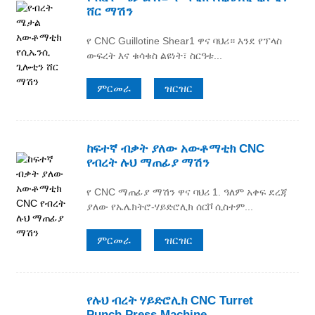
ሸር ማሽን
የ CNC Guillotine Shear1 ዋና ባህሪ። እንደ የፕላስ
ውፍረት እና ቁሳቁስ ልዩነት፣ ስርዓቱ...
ምርመራ
ዝርዝር
ከፍተኛ ብቃት ያለው አውቶማቲክ CNC
የብረት ሉህ ማጠፊያ ማሽን
የ CNC ማጠፊያ ማሽን ዋና ባህሪ 1. ዓለም አቀፍ ደረጃ
ያለው የኤሌክትሮ-ሃይድሮሊክ ሰርቮ ሲስተም...
ምርመራ
ዝርዝር
የሉህ ብረት ሃይድሮሊክ CNC Turret
Punch Press Machine