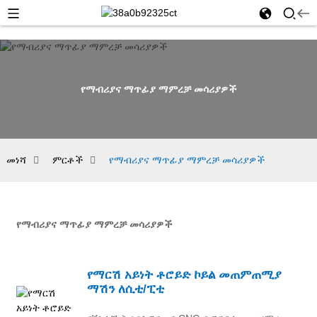
የማብሪያና ማጥፊያ ማምረቻ መሳሪያዎች
መነሻ
ምርቶች
የማብሪያና ማጥፊያ ማምረቻ መሳሪያዎች
የማብሪያና ማጥፊያ ማምረቻ መሳሪያዎች
የማርሽ አይነት ቶሮይድ ኮይል መጠምጠሚያ
ማሽን ለሲቲ/ፒቲ