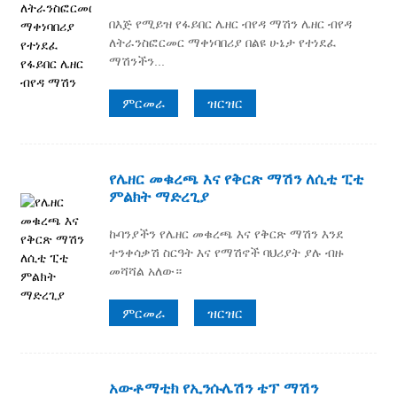
በእጅ የሚይዝ የፋይበር ሌዘር ብየዳ ማሽን ሌዘር ብየዳ
ለትራንስፎርመር ማቀነባበሪያ በልዩ ሁኔታ የተነደፈ
ማሽንችን...
ምርመራ
ዝርዝር
የሌዘር መቁረጫ እና የቅርጽ ማሽን ለሲቲ ፒቲ
ምልክት ማድረጊያ
ኩባንያችን የሌዘር መቁረጫ እና የቅርጽ ማሽን እንደ
ተንቀሳቃሽ ስርዓት እና የማሽኖች ባህሪያት ያሉ ብዙ
መሻሻል አለው።
ምርመራ
ዝርዝር
አውቶማቲክ የኢንሱሌሽን ቴፕ ማሽን