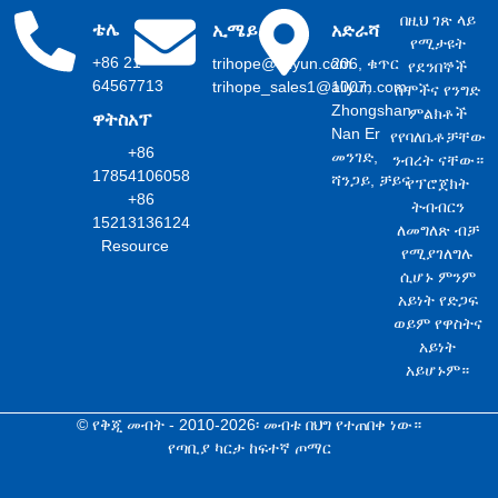
በዚህ ገጽ ላይ
ቴሌ
ኢሜይል
አድራሻ
የሚታዩት
+86 21
trihope@aliyun.com
206, ቁጥር
የደንበኞች
64567713
trihope_sales1@aliyun.com
1007,
ስሞችና የንግድ
Zhongshan
ምልክቶች
ዋትስአፕ
Nan Er
የየባለቤቶቻቸው
+86
መንገድ,
ንብረት ናቸው።
17854106058
ሻንጋይ, ቻይና
የፕሮጀክት
+86
ትብብርን
15213136124
ለመግለጽ ብቻ
Resource
የሚያገለግሉ
ሲሆኑ ምንም
አይነት የድጋፍ
ወይም የዋስትና
አይነት
አይሆኑም።
© የቅጂ መብት - 2010-2026፡ መብቱ በህግ የተጠበቀ ነው።
የጣቢያ ካርታ
ከፍተኛ ጦማር