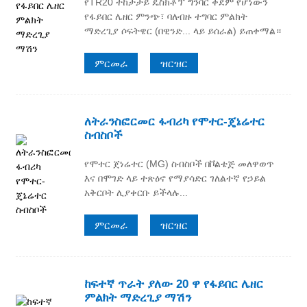
የTR20 ተከታታይ ዴስክቶፕ ግንባር ቀደም የሆነውን
የፋይበር ሌዘር ምንጭ፣ ባለብዙ ተግባር ምልክት
ማድረጊያ ሶፍትዌር (በዊንድ... ላይ ይሰራል) ይጠቀማል።
ምርመራ
ዝርዝር
ለትራንስፎርመር ፋብሪካ የሞተር-ጄኔሬተር
ስብስቦች
የሞተር ጀነሬተር (MG) ስብስቦች በቮልቴጅ መለዋወጥ
እና በሞገድ ላይ ተጽዕኖ የማያሳድር ገለልተኛ የኃይል
አቅርቦት ሊያቀርቡ ይችላሉ...
ምርመራ
ዝርዝር
ከፍተኛ ጥራት ያለው 20 ዋ የፋይበር ሌዘር
ምልክት ማድረጊያ ማሽን