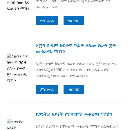
ጭንቅላት ኮፔ ዓለም አቀፍ ደረጃን በመምጠጥ እና
በመፍጨት ነው…
ምርመራ
ዝርዝር
እጅግ በጣም ከፍተኛ ግፊት ያለው የውሃ ጄት
መቁረጫ ማሽን
እጅግ በጣም ከፍተኛ ግፊት ያለው የውሃ ጄት መቁረጫ
ቴክኖሎጂ በ1990ዎቹ ቀስ በቀስ ብቅ ያለ ከፍተኛ
ቴክኖሎጂ ነው። መሰረታዊ መርሆው...
ምርመራ
ዝርዝር
የጋንትሪ አይነት የፕላዝማ መቁረጫ ማሽን
የጋንትሪ አይነት የፕላዝማ መቁረጫ ማሽን ቀልጣፋ እና