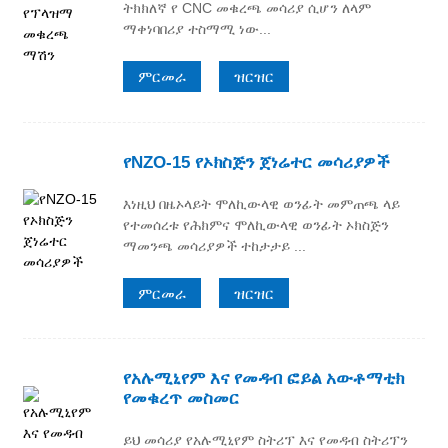
ትክክለኛ የ CNC መቁረጫ መሳሪያ ሲሆን ለላም
ማቀነባበሪያ ተስማሚ ነው...
ምርመራ
ዝርዝር
የNZO-15 የኦክስጅን ጀነሬተር መሳሪያዎች
እነዚህ በዜኦላይት ሞለኪውላዊ ወንፊት መምጠጫ ላይ
የተመሰረቱ የሕክምና ሞለኪውላዊ ወንፊት ኦክስጅን
ማመንጫ መሳሪያዎች ተከታታይ ...
ምርመራ
ዝርዝር
የአሉሚኒየም እና የመዳብ ፎይል አውቶማቲክ
የመቁረጥ መስመር
ይህ መሳሪያ የአሉሚኒየም ስትሪፕ እና የመዳብ ስትሪፕን