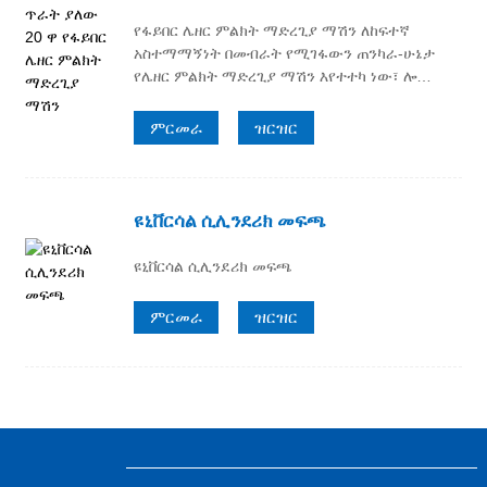
የፋይበር ሌዘር ምልክት ማድረጊያ ማሽን ለከፍተኛ
አስተማማኝነት በመብራት የሚገፋውን ጠንካራ-ሁኔታ
የሌዘር ምልክት ማድረጊያ ማሽን እየተተካ ነው፣ ሎ…
ምርመራ
ዝርዝር
ዩኒቨርሳል ሲሊንደሪክ መፍጫ
ዩኒቨርሳል ሲሊንደሪክ መፍጫ
ምርመራ
ዝርዝር