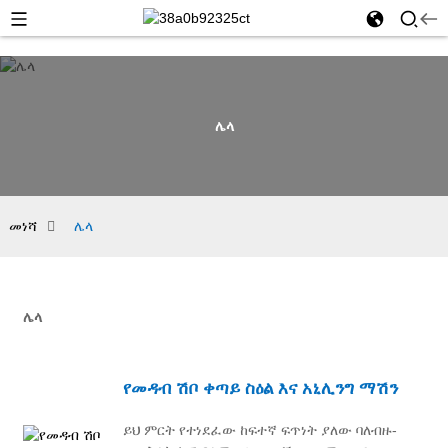
ሌላ
መነሻ
ሌላ
ሌላ
የመዳብ ሽቦ ቀጣይ ስዕል እና አኒሊንግ ማሽን
ይህ ምርት የተነደፈው ከፍተኛ ፍጥነት ያለው ባለብዙ-