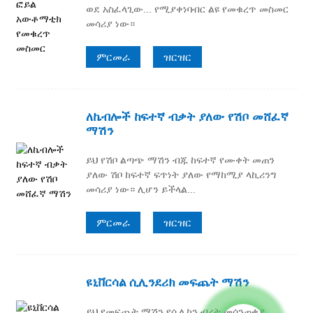
ወደ አስፈላጊው... የሚያቀነባብር ልዩ የመቁረጥ መስመር
መሳሪያ ነው።
ምርመራ
ዝርዝር
ለኬብሎች ከፍተኛ ብቃት ያለው የሽቦ መሸፈኛ
ማሽን
ይህ የሽቦ ልጣጭ ማሽን ብጁ ከፍተኛ የሙቀት መጠን
ያለው ሽቦ ከፍተኛ ፍጥነት ያለው የማከሚያ ላኪሪንግ
መሳሪያ ነው። ሊሆን ይችላል...
ምርመራ
ዝርዝር
ዩኒቨርሳል ሲሊንደሪክ መፍጨት ማሽን
ይህ የመፍጨት ማሽን የሲሊኮን ብረት መሰንጠቂያ