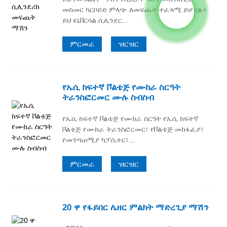
መስመር ካርቦይድ ምላጭ ለመፍጨት ተፈጻሚ ይሆናል።
ይህ ዩኒቨርሳል ሲሊንደር...
ምርመራ
ዝርዝር
የኤሲ ከፍተኛ ቮልቴጅ የሙከራ ስርዓት
ትራንስፎርመር ሙሉ ስብስብ
የኤሲ ከፍተኛ ቮልቴጅ የሙከራ ስርዓት የኤሲ ከፍተኛ
ቮልቴጅ የሙከራ ትራንስፎርመር፣ የቮልቴጅ መከፋፈያ፣
የመገጣጠሚያ ካፓሲተር፣...
ምርመራ
ዝርዝር
20 ዋ የፋይበር ሌዘር ምልክት ማድረጊያ ማሽን