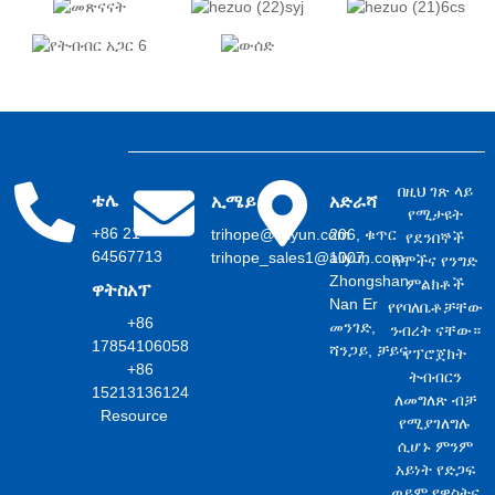
በዚህ ገጽ ላይ
ቴሌ
ኢሜይል
አድራሻ
የሚታዩት
+86 21
trihope@aliyun.com
206, ቁጥር
የደንበኞች
64567713
trihope_sales1@aliyun.com
1007,
ስሞችና የንግድ
Zhongshan
ምልክቶች
ዋትስአፕ
Nan Er
የየባለቤቶቻቸው
+86
መንገድ,
ንብረት ናቸው።
17854106058
ሻንጋይ, ቻይና
የፕሮጀክት
+86
ትብብርን
15213136124
ለመግለጽ ብቻ
Resource
የሚያገለግሉ
ሲሆኑ ምንም
አይነት የድጋፍ
ወይም የዋስትና