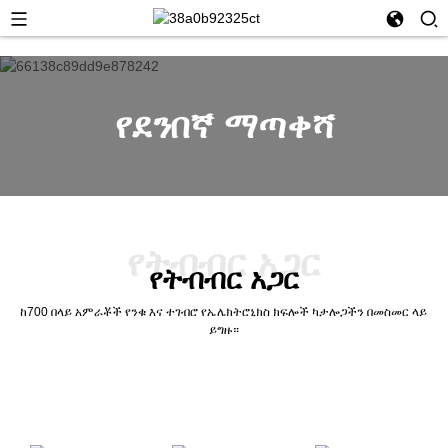
የደንበኛ ማጣቀሻ
የትብብር አጋር
የትብብር አጋር
ከ700 በላይ አምራቾች የንቁ እና ተገብሮ የኤሌክትሮኒክስ ክፍሎች ካታሎጋችን በመስመር ላይ
ይግዙ።