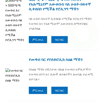
የአሉሚኒየም አውቶቡስ ባለ ሁለት-ከፍተኛ
ሊቀለበስ የሚችል የሮሊንግ ማሽን
ባለ ሁለት-ከፍተኛ ሊቀለበስ የሚችል የሮሊንግ ማሽን
የመዳብ እና የአሉሚኒየም አውቶቡስ ለማቀነባበር
ያገለግላል
ምርመራ
ዝርዝር
የመዳብ ባር የሃይድሮሊክ ስዕል ማሽን
የስዕል ማሽኑ በሻጋታው በኩል የመዳብ አሞሌዎችን፣
የመዳብ ዘንግ እና ሌሎች ቁሳቁሶችን ለመሳል ተፈጻሚ
ይሆናል።
ምርመራ
ዝርዝር