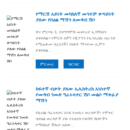
የማርሽ አይነት መካከለኛ መጎተቻ ቀጣይነት
ያለው የስዕል ማሽን ለመዳብ ሽቦ
ዋና ምርጫ፡ 1. የድግግሞሽ መቀየሪያ ኢኖቫንስን
ይቀበላል። የምርት ስም፤ የጃፓንን የኤንኤስኬ ብራንድ
የሚጠቀሙ ቤርኒጎች፤ የዘይት ማኅተሙ ኢምን
ይቀበላል...
ምርመራ
ዝርዝር
ከፍተኛ ብቃት ያለው ኤሌክትሪክ አነስተኛ
የመዳብ ገመድ ግራኑላተር ሽቦ መልሶ ማቀፊያ
ማሽን
የኬብል ግራኑላተር እንደ የመኪና ወረዳዎች፣ የሞተር
ሳይክል ወረዳዎች ያሉ የተለያዩ የቆሻሻ ሽቦዎችን
የማስኬድ ችሎታ አለው...