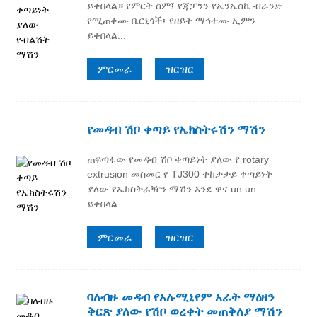
ይቀበላል። የምርት ስም፤ የጃፓንን የኤንኤስኬ ብራንድ
የሚጠቀሙ ቤርኒጎች፤ የዘይት ማኅተሙ ኢምን
ይቀበላል...
ምርመራ
ዝርዝር
የመዳብ ሽቦ ቀጣይ የኤክስትሩሽን ማሽን
ጠፍጣፋው የመዳብ ሽቦ ቀጣይነት ያለው የ rotary
extrusion መስመር የ TJ300 ተከታታይ ቀጣይነት
ያለው የኤክስትራዥን ማሽን እንደ ዋና un un
ይቀበላል...
ምርመራ
ዝርዝር
ባለብዙ መዳብ የአሉሚኒየም አራት ማዕዘን
ቅርጽ ያለው የሽቦ ወረቀት መጠቅለያ ማሽን