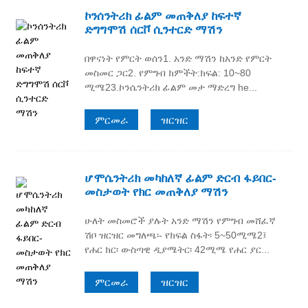
ኮንሰንትሪክ ፊልም መጠቅለያ ከፍተኛ
ድግግሞሽ ሰርቮ ሲንተርድ ማሽን
በዋናነት የምርት ወሰን1. አንድ ማሽን ከአንድ የምርት
መስመር ጋር2. የምግብ ክምችት:ክፍል: 10~80
ሚሜ23.ኮንሴንትሪክ ፊልም መታ ማድረግ he...
ምርመራ
ዝርዝር
ሆሞሴንትሪክ መካከለኛ ፊልም ድርብ ፋይበር-
መስታወት የክር መጠቅለያ ማሽን
ሁለት መስመሮች ያሉት አንድ ማሽን የምግብ መሸፈኛ
ሽቦ ዝርዝር መግለጫ፡- የክፍል ስፋት፡ 5~50ሚሜ2፤
የሐር ክር፡ ውስጣዊ ዲያሜትር፡ 42ሚሜ የሐር ያር...
ምርመራ
ዝርዝር