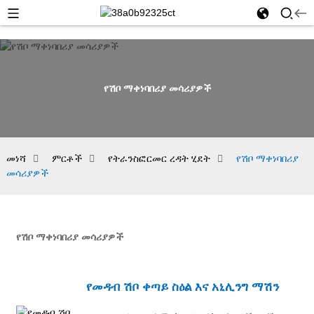
የሽቦ ማቀነባበሪያ መሳሪያዎች
መነሻ
ምርቶች
የትራንስፎርመር ረዳት ሂደት
የሽቦ ማቀነባበሪያ
መሳሪያዎች
የሽቦ ማቀነባበሪያ መሳሪያዎች
የመዳብ ሽቦ ቀጣይ ስዕል እና አኒሊንግ ማሽን