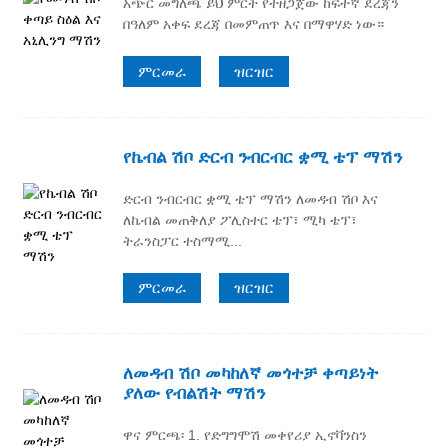
አጭር መግለጫ ይህ ምርት የተዘጋጀው ከፍተኛ ደረጃን
በዓለም አቀፍ ደረጃ በመምጠጥ እና በማዋሃድ ነው።
ምርመራ
ዝርዝር
የኬብል ሽቦ ድርብ ንብርብር ቋሚ ቴፕ ማሽን
ድርብ ንብርብር ቋሚ ቴፕ ማሽን ለመዳብ ሽቦ እና
ለኬብል መጠቅለያ ፖሊስተር ቴፕ፣ ሚካ ቴፕ፣
ትራንስፓር ተስማሚ...
ምርመራ
ዝርዝር
ለመዳብ ሽቦ መካከለኛ መጎተቻ ቀጣይነት
ያለው የብልሽት ማሽን
ዋና ምርጫ፡ 1. የድግግሞሽ መቀየሪያ ኢኖቫንስን