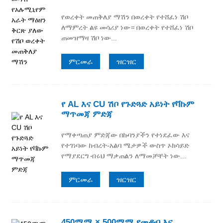
የወረቀት መጠቅለያ ማሽን በወረቀት የተሸፈነ ሽቦ
ለማምረት ልዩ መሳሪያ ነው። በወረቀት የተሸፈነ ሽቦ
ጠመዝማዛ ሽቦ ነው...
ምርመራ
ዝርዝር
የ AL እና CU ሽቦ የጉድጓድ አይነት የቫኩም
ማጥመጃ ምድጃ
የማቀጣጠያ ምድጃው በኩባንያችን የተነደፈው እና
የተገነባው ከብረት-አልባ ሜታዎች ውስጥ ኦክሳይድ
የማያደርግ ብሩህ ማቃጠልን ለማመቻቸት ነው...
ምርመራ
ዝርዝር
450ሚሜ × 500ሚሜ የመዳብ እና