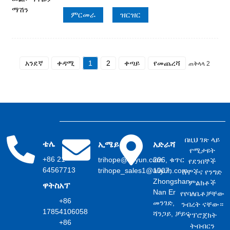
ምርመራ
ዝርዝር
አንደኛ
ቀዳሚ
1
2
ቀጣይ
የመጨረሻ
ጠቅላላ 2
በዚህ ገጽ ላይ
ቴሌ
ኢሜይል
አድራሻ
የሚታዩት
+86 21
trihope@aliyun.com
206, ቁጥር
የደንበኞች
64567713
trihope_sales1@aliyun.com
1007,
ስሞችና የንግድ
Zhongshan
ምልክቶች
ዋትስአፕ
Nan Er
የየባለቤቶቻቸው
+86
መንገድ,
ንብረት ናቸው።
17854106058
ሻንጋይ, ቻይና
የፕሮጀክት
+86
ትብብርን