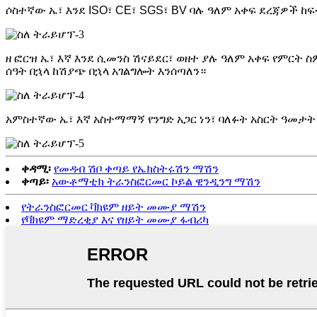
ሶስተኛው ኤ፣ እንደ ISO፣ CE፣ SGS፣ BV ባሉ ዓለም አቀፍ ደረጃዎች ከ
ዘ ፎርዝ ኤ፣ እኛ እንደ ሲመንስ ሽናይደር፣ ወዘተ ያሉ ዓለም አቀፍ የምርት 
ሰዓት በኋላ ከሽያጭ በኋላ አገልግሎት እንሰጣለን።
አምስተኛው ኤ፣ እኛ አስተማማኝ የንግድ አጋር ነን፣ ባለፉት አስርት ዓመታት 
ቀዳሚ፡
የመዳብ ሽቦ ቀጣይ የኤክስትሩሽን ማሽን
ቀጣይ፡
አውቶማቲክ ትራንስፎርመር ኮይል ዊንዲንግ ማሽን
የትራንስፎርመር ቫክዩም ዘይት መሙያ ማሽን
የቫክዩም ማድረቂያ እና የዘይት መሙያ ፋብሪካ