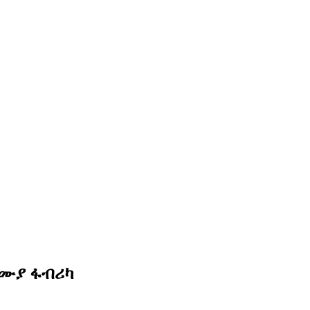
መሙያ ፋብሪካ