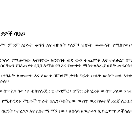
ያዎች ባህሪ፡
ም፣ ምንም አይነት ቆሻሻ እና ብክለት የለም፤ ​​የዘይት መሙላት የሚከና
ከኮንደንሰሩ የሚወጣው አብዛኛው እርጥበት ወደ ውሃ ተጨምቆ እና ተለቋል፣ በ
ስርዓቱን የበለጠ የተረጋጋ ለማድረግ እና የሙቀት ማስተላለፊያ ዘይት መፍሰ
የግፊት ልውውጥ እና ለውጥ በቫክዩም ታንክ ግፊት ዑደት ውስጥ ወደ አንድ 
ራል።
ር ውስጥ እና ከውጭ ቴክኖሎጂ ጋር ተዳምሮ፣ በማድረቅ ሂደቱ ውስጥ ያለውን የ
ሳል፣ የሚተዳደሩ ምርቶች ጥራት በኢንዱስትሪው ውስጥ ወደ ከፍተኛ ደረጃ ሊደር
ሉ ስርዓት የተረጋጋ እና አስተማማኝ ነው፣ ለስላሳ አሠራሩን ሊያረጋግጥ ይችላል