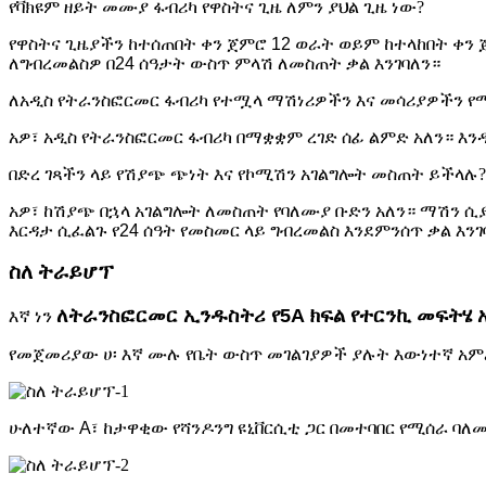
የቫክዩም ዘይት መሙያ ፋብሪካ የዋስትና ጊዜ ለምን ያህል ጊዜ ነው?
የዋስትና ጊዜያችን ከተሰጠበት ቀን ጀምሮ 12 ወራት ወይም ከተላከበት ቀን
ለግብረመልስዎ በ24 ሰዓታት ውስጥ ምላሽ ለመስጠት ቃል እንገባለን።
ለአዲስ የትራንስፎርመር ፋብሪካ የተሟላ ማሽነሪዎችን እና መሳሪያዎችን የ
አዎ፣ አዲስ የትራንስፎርመር ፋብሪካ በማቋቋም ረገድ ሰፊ ልምድ አለን። እን
በድረ ገጻችን ላይ የሽያጭ ጭነት እና የኮሚሽን አገልግሎት መስጠት ይችላሉ?
አዎ፣ ከሽያጭ በኋላ አገልግሎት ለመስጠት የባለሙያ ቡድን አለን። ማሽን ሲ
እርዳታ ሲፈልጉ የ24 ሰዓት የመስመር ላይ ግብረመልስ እንደምንሰጥ ቃል እንገ
ስለ ትራይሆፕ
ለትራንስፎርመር ኢንዱስትሪ የ5A ክፍል የተርንኪ መፍትሄ 
እኛ ነን
የመጀመሪያው ሀ፡ እኛ ሙሉ የቤት ውስጥ መገልገያዎች ያሉት እውነተኛ አም
ሁለተኛው A፣ ከታዋቂው የሻንዶንግ ዩኒቨርሲቲ ጋር በመተባበር የሚሰራ ባለ