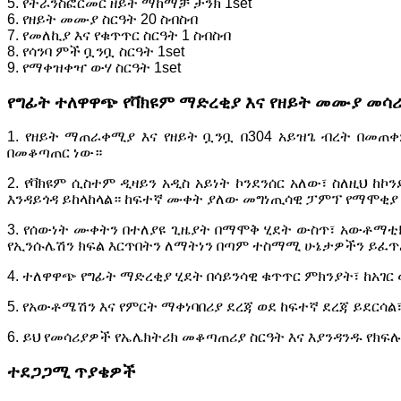
5. የትራንስፎርመር ዘይት ማከማቻ ታንክ 1set
6. የዘይት መሙያ ስርዓት 20 ስብስብ
7. የመለኪያ እና የቁጥጥር ስርዓት 1 ስብስብ
8. የሳንባ ምች ቧንቧ ስርዓት 1set
9. የማቀዝቀዣ ውሃ ስርዓት 1set
የግፊት ተለዋዋጭ የቫክዩም ማድረቂያ እና የዘይት መሙያ መሳሪ
1. የዘይት ማጠራቀሚያ እና የዘይት ቧንቧ በ304 አይዝጌ ብረት በመጠቀ
በመቆጣጠር ነው።
2. የቫክዩም ሲስተም ዲዛይን አዲስ አይነት ኮንደንሰር አለው፣ ስለዚህ 
እንዳይጎዳ ይከላከላል። ከፍተኛ ሙቀት ያለው መግነጢሳዊ ፓምፕ የማሞቂያ 
3. የሰውነት ሙቀትን በተለያዩ ጊዜያት በማሞቅ ሂደት ውስጥ፣ አውቶማቲክ 
የኢንሱሌሽን ክፍል እርጥበትን ለማትነን በጣም ተስማሚ ሁኔታዎችን ይፈጥ
4. ተለዋዋጭ የግፊት ማድረቂያ ሂደት በሳይንሳዊ ቁጥጥር ምክንያት፣ ከአገ
5. የአውቶሜሽን እና የምርት ማቀነባበሪያ ደረጃ ወደ ከፍተኛ ደረጃ ይደር
6. ይህ የመሳሪያዎች የኤሌክትሪክ መቆጣጠሪያ ስርዓት እና እያንዳንዱ የክፍ
ተደጋጋሚ ጥያቄዎች