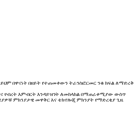
ን ይህም በዋናነት በዘይት የተጠመቀውን ትራንስፎርመር ንቁ ክፍል ለማድረቅ
እና የብረት እምብርት እንዳይዝገት ለመከላከል በማጠራቀሚያው ውስጥ
ሳሪያዎቹ ምክንያታዊ መዋቅር እና ቴክኖሎጂ ምክንያት የማድረቂያ ጊዜ