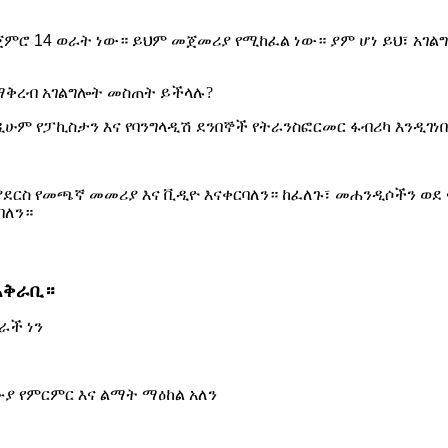
 ጀምሮ 14 ወራት ነው። ይህም መጀመሪያ የሚከፈል ነው። ያም ሆነ ይህ፣ አገ
ማቅረብ አገልግሎት መስጠት ይችላሉ?
ዲሁም የፓኪስታን እና የባንግላዲሽ ደንበኞች የትራንስፎርመር ፋብሪካ እንዲገነቡ
ያደርስ የመጫኛ መመሪያ እና ቪዲዮ እናቀርባለን። ከፈለጉ፣ መሐንዲሶችን ወደ
ባለን።
አቅራቢ።
ራች ነን
ሙያ የምርምር እና ልማት ማዕከል አለን