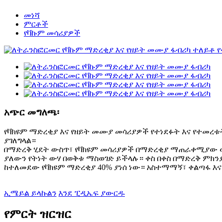
መነሻ
ምርቶች
የቫኩም መሳሪያዎች
አጭር መግለጫ፡
የቫክዩም ማድረቂያ እና የዘይት መሙያ መሳሪያዎች የተነደፉት እና የተመረቱ
ያገለግላል።
በማድረቅ ሂደት ውስጥ፣ የቫክዩም መሳሪያዎች በማድረቂያ ማጠራቀሚያው ው
ያለውን የትነት ውሃ በወቅቱ ማስወገድ ይችላሉ። ቀስ በቀስ በማድረቅ ምክን
ከተለመደው የቫክዩም ማድረቂያ 40% ​​ያነሰ ነው። አስተማማኝ፣ ቀልጣፋ እና
ኢሜይል ይላኩልን
እንደ ፒዲኤፍ ያውርዱ
የምርት ዝርዝር