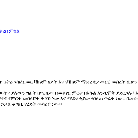
ት በትራንስፎርመር ቫክዩም ዘይት እና የቫክዩም ማድረቂያ መርህ መሰረት ሲሆ
ስጥ ያለውን ግፊት በየጊዜው በመቀየር ምርቱ በእኩል እንዲሞቅ ያደርጋሉ፣ 
ያት፣ የምርት መበላሸት ትንሽ ነው እና ማድረቂያው የበለጠ ጥልቅ ነው። በመ
 ኃይል ቆጣቢ የሂደት መሳሪያ ነው።