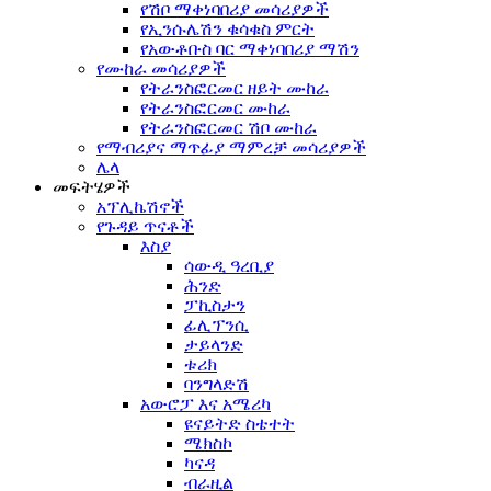
የሽቦ ማቀነባበሪያ መሳሪያዎች
የኢንሱሌሽን ቁሳቁስ ምርት
የአውቶቡስ ባር ማቀነባበሪያ ማሽን
የሙከራ መሳሪያዎች
የትራንስፎርመር ዘይት ሙከራ
የትራንስፎርመር ሙከራ
የትራንስፎርመር ሽቦ ሙከራ
የማብሪያና ማጥፊያ ማምረቻ መሳሪያዎች
ሌላ
መፍትሄዎች
አፕሊኬሽኖች
የጉዳይ ጥናቶች
እስያ
ሳውዲ ዓረቢያ
ሕንድ
ፓኪስታን
ፊሊፕንሲ
ታይላንድ
ቱሪክ
ባንግላድሽ
አውሮፓ እና አሜሪካ
ዩናይትድ ስቴተት
ሜክስኮ
ካናዳ
ብራዚል