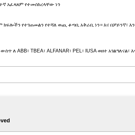
ፍተኛ አፈጻጸም የተመሰከረላቸው ነን
ስም ክፍሎችን የተገጠመልን የተሻለ ወጪ ቆጣቢ አቅራቢ ነን። እና በቻይንኛ፣ እ
ውስጥ ለ ABB፣ TBEA፣ ALFANAR፣ PEL፣ IUSA ወዘተ አገልግለናል፣ እ