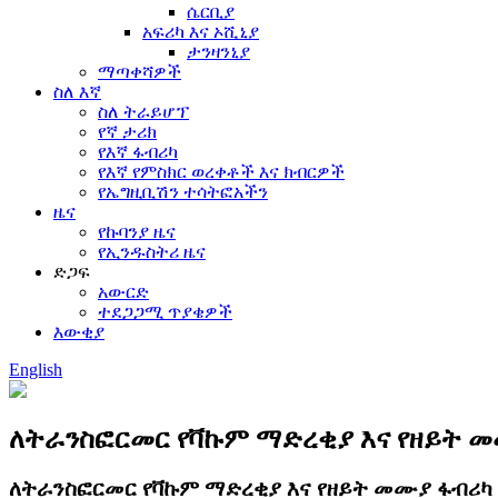
ሴርቢያ
አፍሪካ እና ኦሺኒያ
ታንዛንኒያ
ማጣቀሻዎች
ስለ እኛ
ስለ ትራይሆፕ
የኛ ታሪክ
የእኛ ፋብሪካ
የእኛ የምስክር ወረቀቶች እና ክብርዎች
የኤግዚቢሽን ተሳትፎአችን
ዜና
የኩባንያ ዜና
የኢንዱስትሪ ዜና
ድጋፍ
አውርድ
ተደጋጋሚ ጥያቄዎች
እውቂያ
English
ለትራንስፎርመር የቫኩም ማድረቂያ እና የዘይት 
ለትራንስፎርመር የቫኩም ማድረቂያ እና የዘይት መሙያ ፋብሪካ