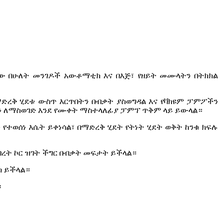
ወነው በሁለት መንገዶች አውቶማቲክ እና በእጅ፣ የዘይት መሙላትን በትክክል
ማድረቅ ሂደቱ ውስጥ እርጥበትን በብቃት ያስወግዳል እና የቫክዩም ፓምፖችን
ስን ለማስወገድ እንደ የሙቀት ማስተላለፊያ ፓምፕ ጥቅም ላይ ይውላል።
የተወሰነ እሴት ይቀነሳል፣ በማድረቅ ሂደት የትነት ሂደት ወቅት ከንቁ ክፍሉ
ብረት ኮር ዝገት ችግር በብቃት መፍታት ይችላል።
ስ ይችላል።
።