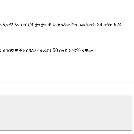
ንግሊዝኛ እና ስፓኒሽ ቋንቋዎች አገልግሎቶችን በመስጠት 24 ሰዓት ከ24
ና ደንበኞቻችን በዓለም ዙሪያ ከ50 በላይ አገሮች ናቸው።