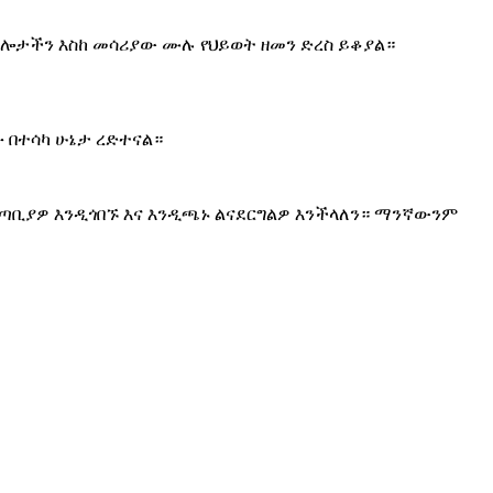
ልግሎታችን እስከ መሳሪያው ሙሉ የህይወት ዘመን ድረስ ይቆያል።
 በተሳካ ሁኔታ ረድተናል።
 ጣቢያዎ እንዲጎበኙ እና እንዲጫኑ ልናደርግልዎ እንችላለን። ማንኛውንም