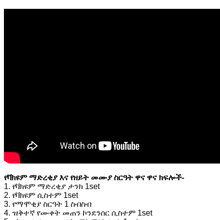
የቫክዩም ማድረቂያ እና የዘይት መሙያ ስርዓት ዋና ዋና ክፍሎች-
1. የቫክዩም ማድረቂያ ታንክ 1set
2. የቫክዩም ሲስተም 1set
3. የማሞቂያ ስርዓት 1 ስብስብ
4. ዝቅተኛ የሙቀት መጠን ኮንደንሰር ሲስተም 1set